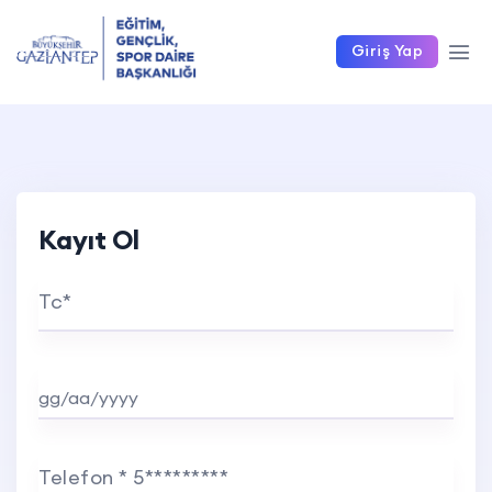
Giriş Yap
Kayıt Ol
Tc*
Doğum Tarihi
Telefon * 5*********